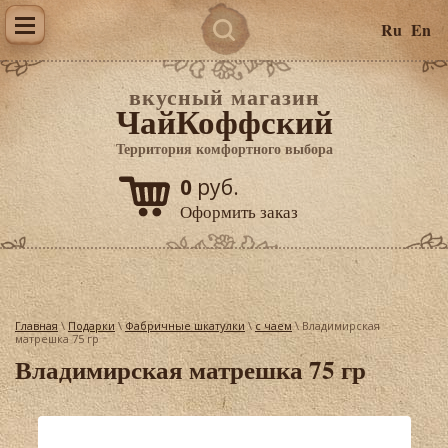
Ru
En
вкусный магазин
ЧайКоффский
Территория комфортного выбора
0
руб.
Оформить заказ
Главная
\
Подарки
\
Фабричные шкатулки
\
с чаем
\ Владимирская
матрешка 75 гр
Владимирская матрешка 75 гр