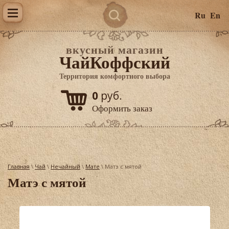
Ru
En
вкусный магазин
ЧайКоффский
Территория комфортного выбора
0
руб.
Оформить заказ
Главная
\
Чай
\
Нечайный
\
Мате
\ Матэ с мятой
Матэ с мятой