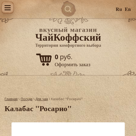
Ru
En
вкусный магазин
ЧайКоффский
Территория комфортного выбора
0
руб.
Оформить заказ
Главная
\
Посуда
\
Для чая
\ Калабас "Росарио"
Калабас "Росарио"